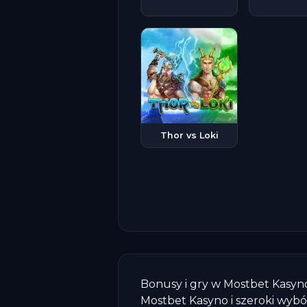
Thor vs Loki
Bonusy i gry w Mostbet Kasyn
Mostbet Kasyno i szeroki wybór