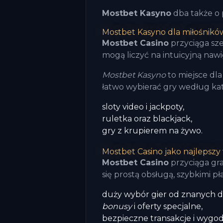
Mostbet Kasyno
dba także o 
Mostbet Kasyno dla miłośnikó
Mostbet Casino
przyciąga sze
mogą liczyć na intuicyjną naw
Mostbet Kasyno
to miejsce dl
łatwo wybierać gry według kat
sloty video i jackpoty,
ruletka oraz blackjack,
gry z krupierem na żywo.
Mostbet Casino jako najlepszy
Mostbet Casino
przyciąga gra
się prostą obsługą, szybkimi 
duży wybór gier od znanych 
bonusy
i oferty specjalne,
bezpieczne transakcje i wygo