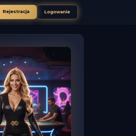
Rejestracja
Logowanie