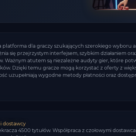
 platforma dla graczy szukających szerokiego wyboru a
nia się przejrzystym interfejsem, szybkim działaniem or
w. Ważnym atutem są niezależne audyty gier, które pot
ów. Dzięki temu gracze mogą korzystać z oferty z wi
ałość uzupełniają wygodne metody płatności oraz dostęp
 i dostawcy
zekracza 4500 tytułów. Współpraca z czołowymi dostawc