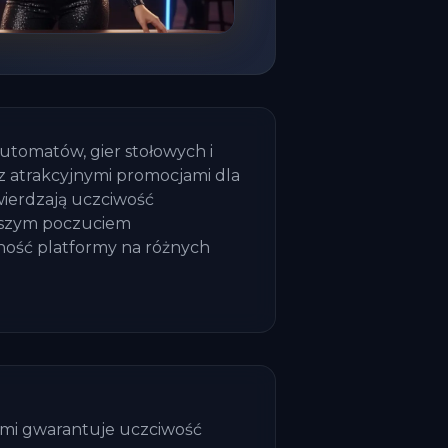
utomatów, gier stołowych i
az atrakcyjnymi promocjami dla
wierdzają uczciwość
ększym poczuciem
ność platformy na różnych
ami gwarantuje uczciwość