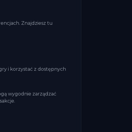
encjach. Znajdziesz tu
gry i korzystać z dostępnych
mogą wygodnie zarządzać
sakcje.