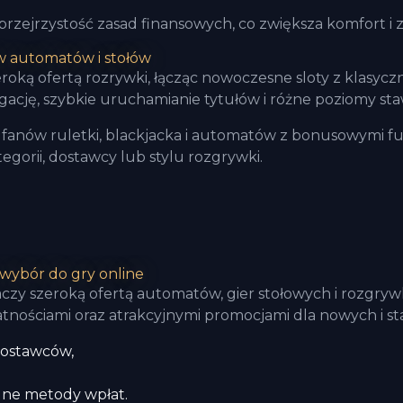
przejrzystość zasad finansowych, co zwiększa komfort i
w automatów i stołów
roką ofertą rozrywki, łącząc nowoczesne sloty z klasycz
igację, szybkie uruchamianie tytułów i różne poziomy st
a fanów ruletki, blackjacka i automatów z bonusowymi f
egorii, dostawcy lub stylu rozgrywki.
 wybór do gry online
czy szeroką ofertą automatów, gier stołowych i rozgryw
płatnościami oraz atrakcyjnymi promocjami dla nowych i s
dostawców,
dne metody wpłat.