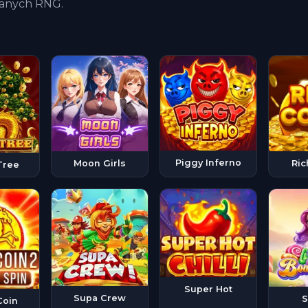
wanych RNG.
Piggy Inferno
Moon Girls
Ric
Tree
Super Hot
Supa Crew
Coin