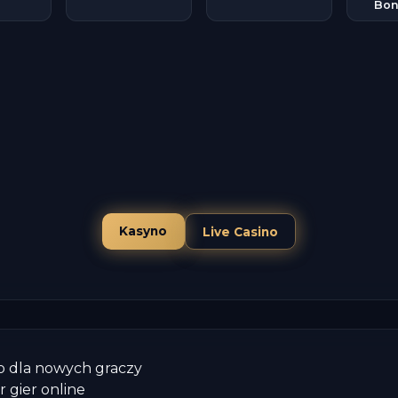
Bon
Kasyno
Live Casino
o dla nowych graczy
 gier online