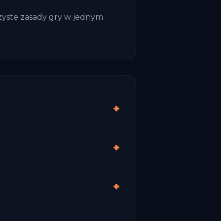
rzyste zasady gry w jednym