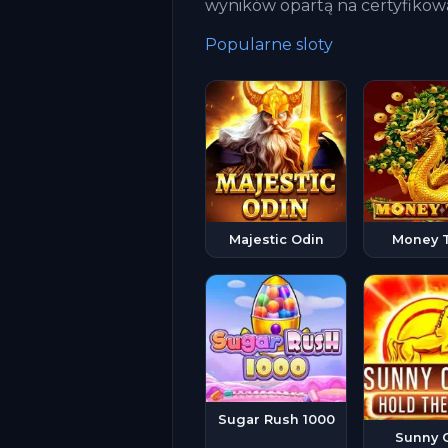
wyników opartą na certyfiko
Popularne sloty
Majestic Odin
Money 
Sugar Rush 1000
Sunny 