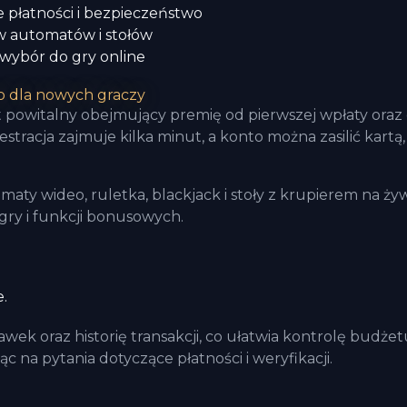
e płatności i bezpieczeństwo
w automatów i stołów
 wybór do gry online
o dla nowych graczy
 powitalny obejmujący premię od pierwszej wpłaty oraz
tracja zajmuje kilka minut, a konto można zasilić kart
aty wideo, ruletka, blackjack i stoły z krupierem na ży
gry i funkcji bonusowych.
.
awek oraz historię transakcji, co ułatwia kontrolę budże
ąc na pytania dotyczące płatności i weryfikacji.